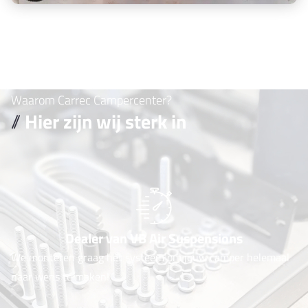
Waarom Carrec Campercenter?
Hier zijn wij sterk in
Dealer van VB Air Suspensions
We monteren graag het systeem om jouw camper helemaal
naar wens te maken!