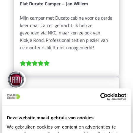
Fiat Ducato Camper – Jan Willem
Mijn camper met Ducato cabine voor de derde
keer naar Carrec gebracht. Ik heb ze
gevonden via NKC, maar ken ze ook van
Klokje Rond. Professionaliteit en plezier van
de monteurs blijft niet onopgemerkt!
Fiat Ducato – Melvin
Dit bedrijf is Champions League. Chiptuning
Deze website maakt gebruik van cookies
advies op maat en belofte waarheid
We gebruiken cookies om content en advertenties te
geworden, zoveel meer comfort rijden Fiat