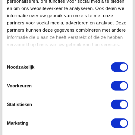
personaliseren, om functies voor social media te bieden
Ducato buscamper. Grondige inspectie
en om ons websiteverkeer te analyseren. Ook delen we
uitgevoerd en getoond. Daarom met
informatie over uw gebruik van onze site met onze
vertrouwen ingegaan op advies/offerte mbt
partners voor social media, adverteren en analyse. Deze
hulpvering!
partners kunnen deze gegevens combineren met andere
informatie die u aan ze heeft verstrekt of die ze hebben
verzameld op basis van uw gebruik van hun services.
Toestemmingsselectie
Noodzakelijk
Snel naar
Voorkeuren
Inspectie & onderhoud
Luchtvering
Statistieken
Special projects
Marketing